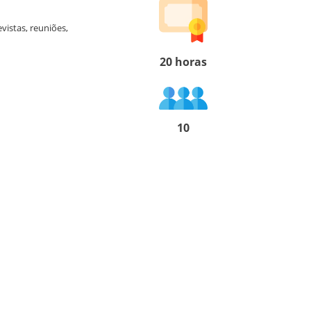
vistas, reuniões,
20 horas
10