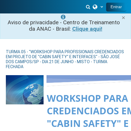
Ir para o conteúdo principal
Alternar entrada 
Entrar
×
Aviso de privacidade - Centro de Treinamento
da ANAC - Brasil:
Clique aqui!
TURMA 05 - "WORKSHOP PARA PROFISSIONAIS CREDENCIADOS
EM PROJETO DE "CABIN SAFETY" E INTERFACES" - SÃO JOSÉ
DOS CAMPOS/SP - DIA 21 DE JUNHO - MISTO - TURMA
FECHADA
WORKSHOP PARA 
CREDENCIADOS E
"CABIN SAFETY" E