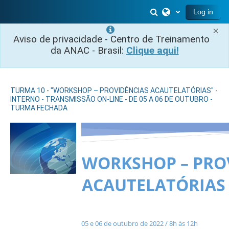
Skip to main content
Toggle search inp
Log in
×
Aviso de privacidade - Centro de Treinamento
da ANAC - Brasil:
Clique aqui!
TURMA 10 - "WORKSHOP – PROVIDÊNCIAS ACAUTELATÓRIAS" -
INTERNO - TRANSMISSÃO ON-LINE - DE 05 A 06 DE OUTUBRO -
TURMA FECHADA
WORKSHOP – PRO
ACAUTELATÓRIAS
05 e 06 de outubro de 2022 / 8h às 12h