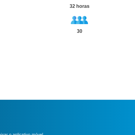
32
horas
30
ixar o aplicativo móvel.