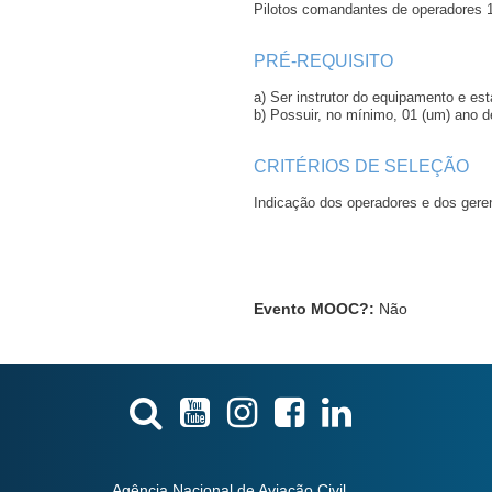
Pilotos comandantes de operadores 
PRÉ-REQUISITO
a) Ser instrutor do equipamento e e
b) Possuir, no mínimo, 01 (um) ano d
CRITÉRIOS DE SELEÇÃO
Indicação dos operadores e dos gere
Evento MOOC?
:
Não
Agência Nacional de Aviação Civil