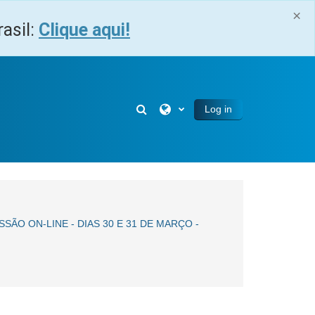
×
asil:
Clique aqui!
Toggle search input
Log in
ÃO ON-LINE - DIAS 30 E 31 DE MARÇO -