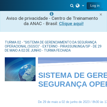
Skip to main content
Toggle search inp
Log in
×
Aviso de privacidade - Centro de Treinamento
da ANAC - Brasil:
Clique aqui!
TURMA 02 - "SISTEMA DE GERENCIAMENTO DA SEGURANÇA
OPERACIONAL (SGSO)" - EXTERNO - PIRASSUNUNGA/SP - DE 29
DE MAIO A 02 DE JUNHO - TURMA FECHADA
SISTEMA DE GER
SEGURANÇA OPER
De 29 de maio a 02 de junho de 2023 / 8h30 às 1