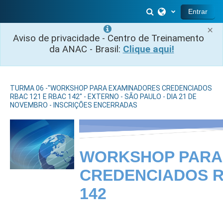
Salta al contenido principal
Selector de búsq
Entrar
×
Aviso de privacidade - Centro de Treinamento
da ANAC - Brasil:
Clique aqui!
TURMA 06 -"WORKSHOP PARA EXAMINADORES CREDENCIADOS
RBAC 121 E RBAC 142" - EXTERNO - SÃO PAULO - DIA 21 DE
NOVEMBRO - INSCRIÇÕES ENCERRADAS
WORKSHOP PARA
CREDENCIADOS R
142