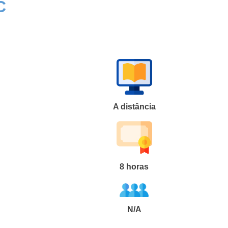
C
A distância
8
horas
N/A