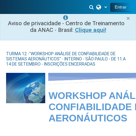
Ir para o conteúdo principal
Alternar entrada 
Entrar
×
Aviso de privacidade - Centro de Treinamento
da ANAC - Brasil:
Clique aqui!
TURMA 12 -"WORKSHOP ANÁLISE DE CONFIABILIDADE DE
SISTEMAS AERONÁUTICOS" - INTERNO - SÃO PAULO - DE 11 A
14 DE SETEMBRO - INSCRIÇÕES ENCERRADAS
WORKSHOP ANÁL
CONFIABILIDADE
AERONÁUTICOS