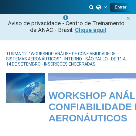
Ir para o conteúdo principal
Alternar entrada 
Entrar
×
Aviso de privacidade - Centro de Treinamento
da ANAC - Brasil:
Clique aqui!
TURMA 12 -"WORKSHOP ANÁLISE DE CONFIABILIDADE DE
SISTEMAS AERONÁUTICOS" - INTERNO - SÃO PAULO - DE 11 A
14 DE SETEMBRO - INSCRIÇÕES ENCERRADAS
WORKSHOP ANÁL
CONFIABILIDADE
AERONÁUTICOS