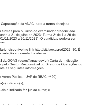
de Capacitação da ANAC, para a turma desejada.
ês turmas para o Curso de examinador credenciado
unho a 21 de julho de 2023; Turma 2: de 1 a 29 de
01/11/2023 a 30/11/2023). O candidato poderá ser
mas.
io, disponível no link http://bit.ly/exacred2023_90. É
de seleção apresentados abaixo.
il da GOAG (goag@anac.gov.br) Carta de Indicação
ada pelo Gestor Responsável ou Diretor de Operações do
nte as seguintes informações:
 Aérea Pública - UAP do RBAC nº 90);
(s) indicado(s);
ais o indicado faz jus ao curso; e