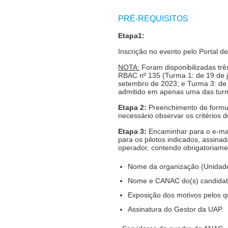
PRÉ-REQUISITOS
Etapa1:
Inscrição no evento pelo Portal 
NOTA:
Foram disponibilizadas tr
RBAC nº 135 (Turma 1: de 19 de j
setembro de 2023; e Turma 3: de 
admitido em apenas uma das tur
Etapa 2:
Preenchimento de formulár
necessário observar os critérios 
Etapa 3:
Encaminhar para o e-ma
para os pilotos indicados, assin
operador, contendo obrigatoriame
Nome da organização (Unidade
Nome e CANAC do(s) candidato
Exposição dos motivos pelos qu
Assinatura do Gestor da UAP.