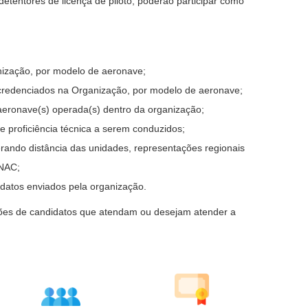
etentores de licença de piloto, poderão participar como
nização, por modelo de aeronave;
redenciados na Organização, por modelo de aeronave;
aeronave(s) operada(s) dentro da organização;
 proficiência técnica a serem conduzidos;
erando distância das unidades, representações regionais
ANAC;
datos enviados pela organização.
ções de candidatos que atendam ou desejam atender a