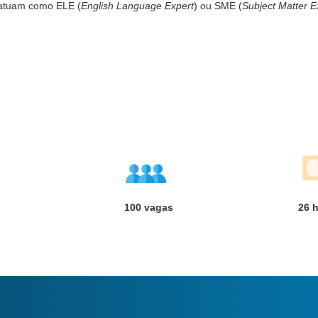
atuam como ELE (
English Language Expert
) ou SME (
Subject Matter E
100 vagas
26
h