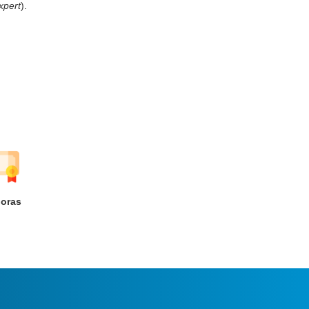
xpert
).
oras