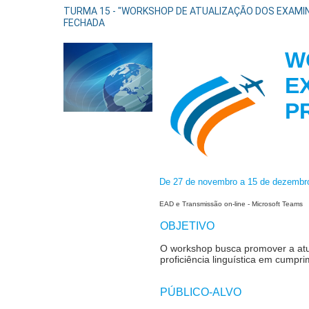
TURMA 15 - "WORKSHOP DE ATUALIZAÇÃO DOS EXAMINA
FECHADA
W
E
P
De 27 de novembro a 15 de dezembr
EAD e Transmissão on-line - Microsoft Teams
OBJETIVO
O workshop busca promover a atu
proficiência linguística em cump
PÚBLICO-ALVO