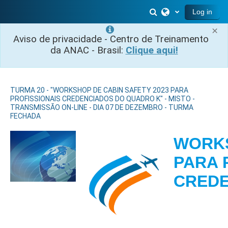
Skip to main content
Toggle search inp
Log in
×
Aviso de privacidade - Centro de Treinamento
da ANAC - Brasil:
Clique aqui!
TURMA 20 - "WORKSHOP DE CABIN SAFETY 2023 PARA
PROFISSIONAIS CREDENCIADOS DO QUADRO K" - MISTO -
TRANSMISSÃO ON-LINE - DIA 07 DE DEZEMBRO - TURMA
FECHADA
WORKS
PARA 
CRED