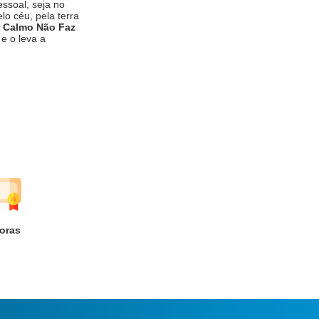
ssoal, seja no
lo céu, pela terra
 Calmo Não Faz
e o leva a
oras