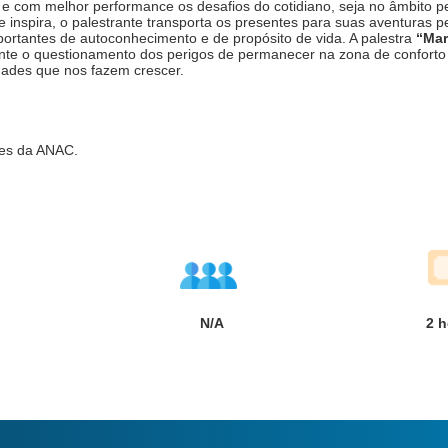
 e com melhor performance os desafios do cotidiano, seja no âmbito pe
inspira, o palestrante transporta os presentes para suas aventuras pe
portantes de autoconhecimento e de propósito de vida. A palestra
“Mar
nte o questionamento dos perigos de permanecer na zona de conforto 
ades que nos fazem crescer.
res da ANAC.
N/A
2
h