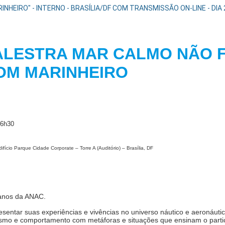
NHEIRO" - INTERNO - BRASÍLIA/DF COM TRANSMISSÃO ON-LINE - DI
ALESTRA MAR CALMO NÃO 
BOM MARINHEIR
16h30
fício Parque Cidade Corporate – Torre A (Auditório) – Brasília, DF
anos da ANAC.
resentar suas experiências e vivências no universo náutico e aeronáutic
smo e comportamento com metáforas e situações que ensinam o parti