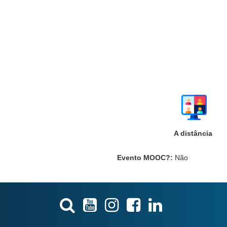
A distância
Evento MOOC?
:
Não