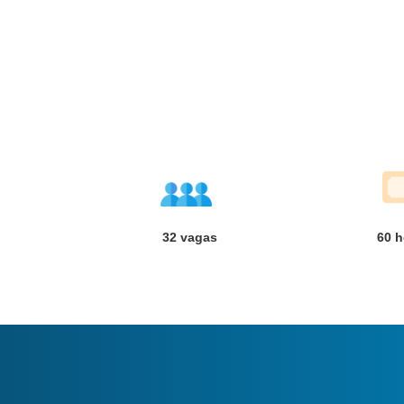
32 vagas
60
h