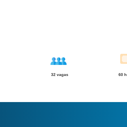
32 vagas
60
h