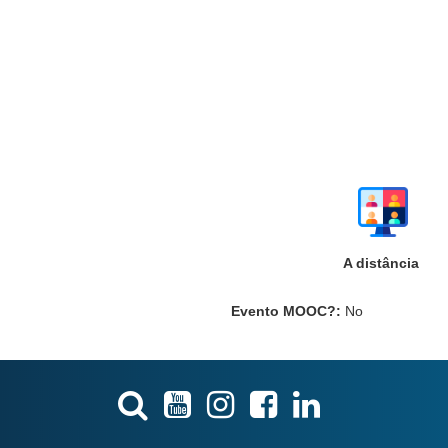
A distância
Evento MOOC?
:
No