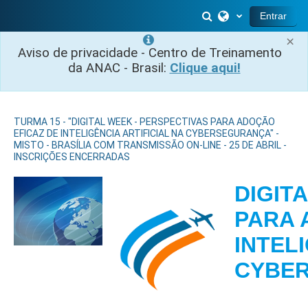
Ir para o conteúdo principal
Alternar entrada 
Entrar
×
Aviso de privacidade - Centro de Treinamento
da ANAC - Brasil:
Clique aqui!
TURMA 15 - "DIGITAL WEEK - PERSPECTIVAS PARA ADOÇÃO
EFICAZ DE INTELIGÊNCIA ARTIFICIAL NA CYBERSEGURANÇA" -
MISTO - BRASÍLIA COM TRANSMISSÃO ON-LINE - 25 DE ABRIL -
INSCRIÇÕES ENCERRADAS
DIGIT
PARA 
INTEL
CY