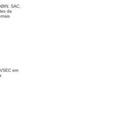
ABIN, SAC,
tes da
emais
 AVSEC em
a