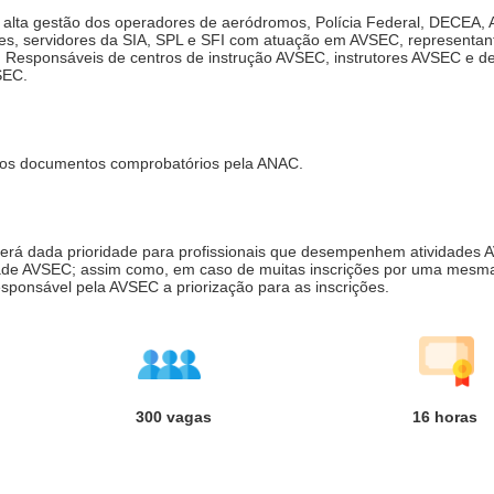
 alta gestão dos operadores de aeródromos, Polícia Federal, DECEA, 
s, servidores da SIA, SPL e SFI com atuação em AVSEC, representan
, Responsáveis de centros de instrução AVSEC, instrutores AVSEC e d
SEC.
tados documentos comprobatórios pela ANAC.
será dada prioridade para profissionais que desempenhem atividades
dade AVSEC; assim como, em caso de muitas inscrições por uma mesm
esponsável pela AVSEC a priorização para as inscrições.
300 vagas
16
horas