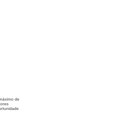
C
 máximo de
tores
ortunidade