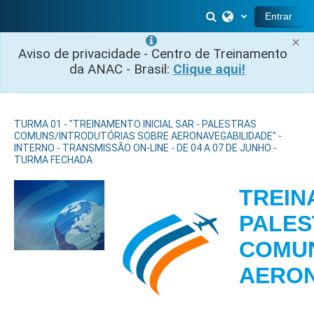
Salta al contenido principal
Selector de búsq
Entrar
×
Aviso de privacidade - Centro de Treinamento
da ANAC - Brasil:
Clique aqui!
TURMA 01 - "TREINAMENTO INICIAL SAR - PALESTRAS
COMUNS/INTRODUTÓRIAS SOBRE AERONAVEGABILIDADE" -
INTERNO - TRANSMISSÃO ON-LINE - DE 04 A 07 DE JUNHO -
TURMA FECHADA
TREIN
PALES
COMUN
AER