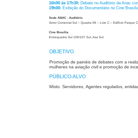
16h00 às 17h30:
Debate no Auditório da Anac co
19h00:
Exibição do Documentário no Cine Brasíl
Sede ANAC - Auditório
Setor Comercial Sul – Quadra 09 – Lote C – Edifício Parque C
Cine Brasília
Entrequadra Sul 106/107 Sul, Asa Sul
OBJETIVO
Promoção de painéis de debates com a realiza
mulheres na aviação civil e promoção de inc
PÚBLICO-ALVO
Misto.
Servidores,
Agentes regulados, entidad