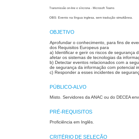
Transmissão on-line e síncrona - Microsoft Teams
OBS: Evento na língua inglesa, sem tradução simultânea.
OBJETIVO
Aprofundar o conhecimento, para fins de eve
dos Requisitos Europeus para
a) Identificar e gerir os riscos de seguran
afetar os sistemas de tecnologias da informaç
b) Detectar eventos relacionados com a segu
de segurança da informação com potencial i
c) Responder a esses incidentes de seguranç
PÚBLICO-ALVO
Misto.
Servidores da ANAC ou do DECEA envo
PRÉ-REQUISITOS
Proficiência em Inglês
.
CRITÉRIO DE SELEÇÃO