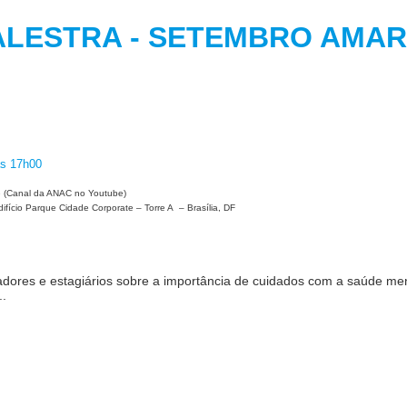
ALESTRA - SETEMBRO A
às 17h00
ne (Canal da ANAC no Youtube)
ifício Parque Cidade Corporate – Torre A – Brasília, DF
radores e estagiários sobre a importância de cuidados com a saúde men
.
.