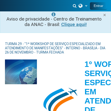
Ir para o conteúdo principal
Alternar entrada 
Entrar
×
Aviso de privacidade - Centro de Treinamento
da ANAC - Brasil:
Clique aqui!
TURMA 29 - "1º WORKSHOP DE SERVIÇO ESPECIALIZADO EM
ATENDIMENTO DE MANIFESTAÇÕES" - INTERNO - BRASÍLIA - DIA
26 DE NOVEMBRO - TURMA FECHADA
1º WO
SERVI
ESPEC
EM
ATEND
DE