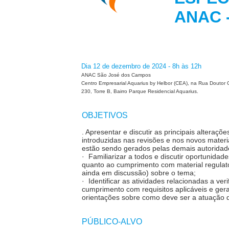
ANAC
Dia 12 de dezembro de 2024 - 8h às 12h
ANAC São José dos Campos
Centro Empresarial Aquarius by Helbor (CEA), na Rua Doutor O
230, Torre B, Bairro Parque Residencial Aquarius.
OBJETIVOS
. Apresentar e discutir as principais alteraç
introduzidas nas revisões e nos novos materi
estão sendo gerados pelas demais autoridade
· Familiarizar a todos e discutir oportunidade
quanto ao cumprimento com material regulató
ainda em discussão) sobre o tema;
· Identificar as atividades relacionadas a ver
cumprimento com requisitos aplicáveis e gera
orientações sobre como deve ser a atuação 
PÚBLICO-ALVO