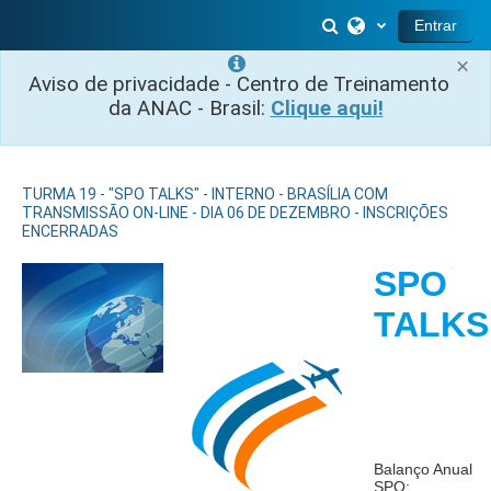
Ir para o conteúdo principal
Alternar entrada 
Entrar
×
Aviso de privacidade - Centro de Treinamento
da ANAC - Brasil:
Clique aqui!
TURMA 19 - "SPO TALKS" - INTERNO - BRASÍLIA COM
TRANSMISSÃO ON-LINE - DIA 06 DE DEZEMBRO - INSCRIÇÕES
ENCERRADAS
SPO
TALK
Balanço Anual
SPO: