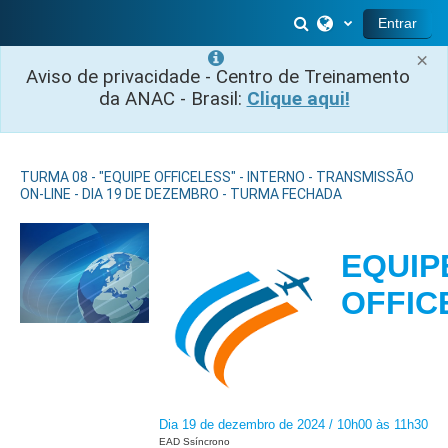
Salta al contenido principal
Selector de búsq
Entrar
×
Aviso de privacidade - Centro de Treinamento
da ANAC - Brasil:
Clique aqui!
TURMA 08 - "EQUIPE OFFICELESS" - INTERNO - TRANSMISSÃO
ON-LINE - DIA 19 DE DEZEMBRO - TURMA FECHADA
EQUIP
OFFIC
Dia 19 de dezembro de 2024 / 10h00 às 11h30
EAD Ssíncrono