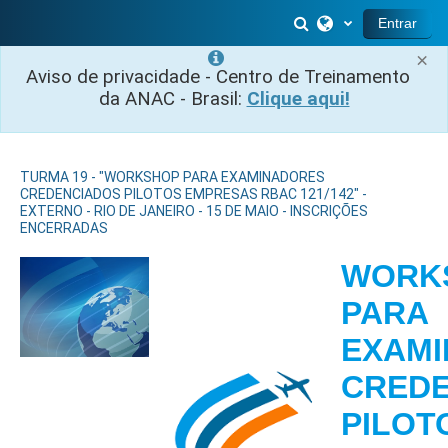
Ir para o conteúdo principal
Alternar entrada 
Entrar
×
Aviso de privacidade - Centro de Treinamento
da ANAC - Brasil:
Clique aqui!
TURMA 19 - "WORKSHOP PARA EXAMINADORES
CREDENCIADOS PILOTOS EMPRESAS RBAC 121/142" -
EXTERNO - RIO DE JANEIRO - 15 DE MAIO - INSCRIÇÕES
ENCERRADAS
WORK
PARA
EXAM
CRED
PILOT