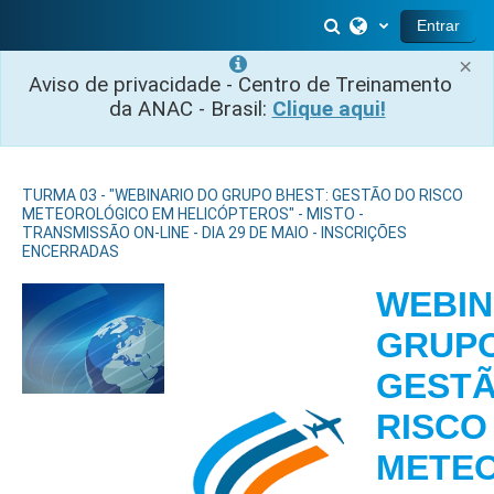
Ir para o conteúdo principal
Alternar entrada 
Entrar
×
Aviso de privacidade - Centro de Treinamento
da ANAC - Brasil:
Clique aqui!
TURMA 03 - "WEBINARIO DO GRUPO BHEST: GESTÃO DO RISCO
METEOROLÓGICO EM HELICÓPTEROS" - MISTO -
TRANSMISSÃO ON-LINE - DIA 29 DE MAIO - INSCRIÇÕES
ENCERRADAS
WEBIN
GRUPO
GESTÃ
RISCO
METE