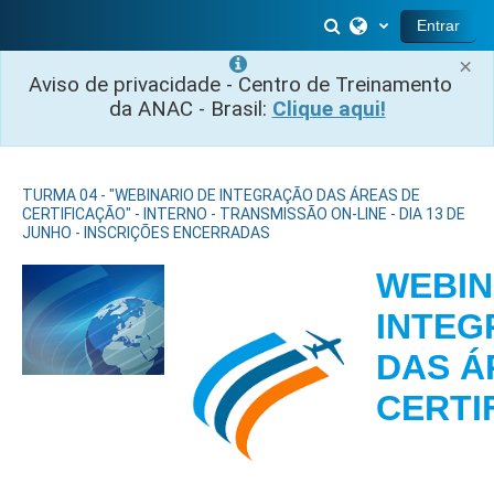
Ir para o conteúdo principal
Alternar entrada 
Entrar
×
Aviso de privacidade - Centro de Treinamento
da ANAC - Brasil:
Clique aqui!
TURMA 04 - "WEBINARIO DE INTEGRAÇÃO DAS ÁREAS DE
CERTIFICAÇÃO" - INTERNO - TRANSMISSÃO ON-LINE - DIA 13 DE
JUNHO - INSCRIÇÕES ENCERRADAS
WEBIN
INTE
DAS Á
CERTI