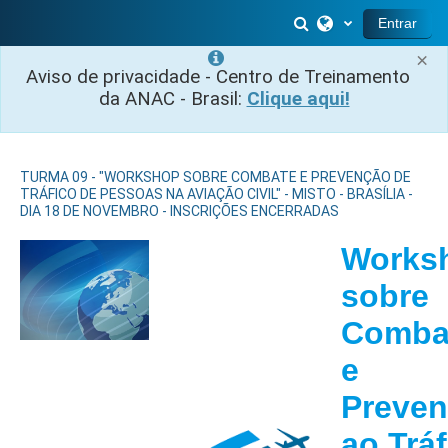
Ir para o conteúdo principal
Alternar entrada 
Entrar
×
Aviso de privacidade - Centro de Treinamento
da ANAC - Brasil:
Clique aqui!
TURMA 09 - "WORKSHOP SOBRE COMBATE E PREVENÇÃO DE
TRÁFICO DE PESSOAS NA AVIAÇÃO CIVIL" - MISTO - BRASÍLIA -
DIA 18 DE NOVEMBRO - INSCRIÇÕES ENCERRADAS
Works
sobre
Comba
e
Preve
ao Trá