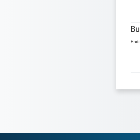
Bu
Bu
Ende