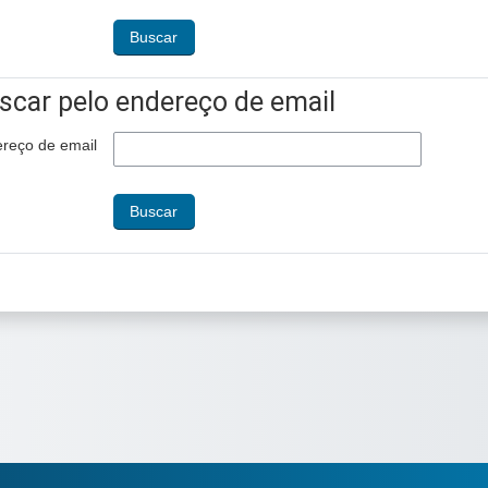
scar pelo endereço de email
scar pelo endereço de email
reço de email