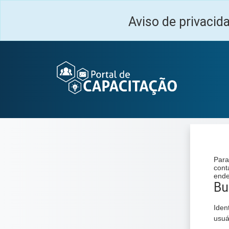
Ir para o conteúdo principal
Aviso de privacid
Para
cont
ende
Bus
Bu
Iden
usuá