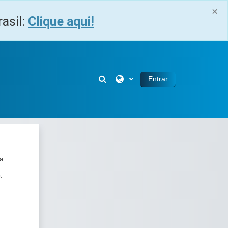
×
asil:
Clique aqui!
Alternar entrada de pesquisa
Entrar
ua
.