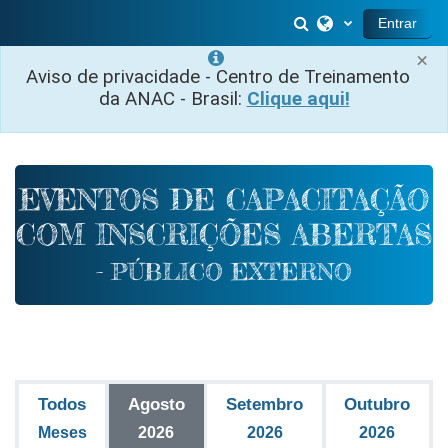
Ir para o conteúdo principal
Alternar entrada
Entrar
×
Aviso de privacidade - Centro de Treinamento
da ANAC - Brasil:
Clique aqui!
EVENTOS DE CAPACITAÇÃO
COM INSCRIÇÕES ABERTAS
- PÚBLICO EXTERNO
Todos
Agosto
Setembro
Outubro
Meses
2026
2026
2026