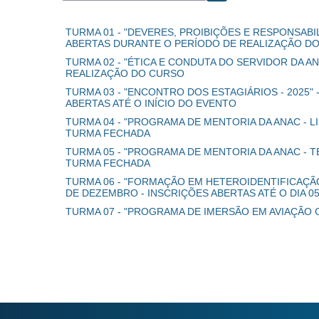
Buscar cursos
TURMA 01 - "DEVERES, PROIBIÇÕES E RESPONSABIL
ABERTAS DURANTE O PERÍODO DE REALIZAÇÃO D
TURMA 02 - "ÉTICA E CONDUTA DO SERVIDOR DA AN
REALIZAÇÃO DO CURSO
TURMA 03 - "ENCONTRO DOS ESTAGIÁRIOS - 2025" -
ABERTAS ATÉ O INÍCIO DO EVENTO
TURMA 04 - "PROGRAMA DE MENTORIA DA ANAC - LI
TURMA FECHADA
TURMA 05 - "PROGRAMA DE MENTORIA DA ANAC - TÉ
TURMA FECHADA
TURMA 06 - "FORMAÇÃO EM HETEROIDENTIFICAÇÃO 
DE DEZEMBRO - INSCRIÇÕES ABERTAS ATÉ O DIA 
TURMA 07 - "PROGRAMA DE IMERSÃO EM AVIAÇÃO CI