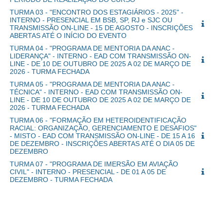
TURMA 03 - "ENCONTRO DOS ESTAGIÁRIOS - 2025" -
INTERNO - PRESENCIAL EM BSB, SP, RJ e SJC OU
TRANSMISSÃO ON-LINE - 15 DE AGOSTO - INSCRIÇÕES
ABERTAS ATÉ O INÍCIO DO EVENTO
TURMA 04 - "PROGRAMA DE MENTORIA DA ANAC -
LIDERANÇA" - INTERNO - EAD COM TRANSMISSÃO ON-
LINE - DE 10 DE OUTUBRO DE 2025 A 02 DE MARÇO DE
2026 - TURMA FECHADA
TURMA 05 - "PROGRAMA DE MENTORIA DA ANAC -
TÉCNICA" - INTERNO - EAD COM TRANSMISSÃO ON-
LINE - DE 10 DE OUTUBRO DE 2025 A 02 DE MARÇO DE
2026 - TURMA FECHADA
TURMA 06 - "FORMAÇÃO EM HETEROIDENTIFICAÇÃO
RACIAL: ORGANIZAÇÃO, GERENCIAMENTO E DESAFIOS"
- MISTO - EAD COM TRANSMISSÃO ON-LINE - DE 15 A 16
DE DEZEMBRO - INSCRIÇÕES ABERTAS ATÉ O DIA 05 DE
DEZEMBRO
TURMA 07 - "PROGRAMA DE IMERSÃO EM AVIAÇÃO
CIVIL" - INTERNO - PRESENCIAL - DE 01 A 05 DE
DEZEMBRO - TURMA FECHADA