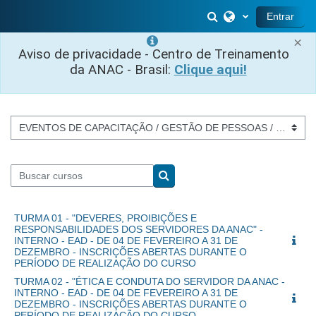
Ir para o conteúdo principal
Alternar entrada 
Entrar
×
Aviso de privacidade - Centro de Treinamento
da ANAC - Brasil:
Clique aqui!
Categorias de Cursos
Buscar cursos
Buscar cursos
TURMA 01 - "DEVERES, PROIBIÇÕES E
RESPONSABILIDADES DOS SERVIDORES DA ANAC" -
INTERNO - EAD - DE 04 DE FEVEREIRO A 31 DE
DEZEMBRO - INSCRIÇÕES ABERTAS DURANTE O
PERÍODO DE REALIZAÇÃO DO CURSO
TURMA 02 - "ÉTICA E CONDUTA DO SERVIDOR DA ANAC -
INTERNO - EAD - DE 04 DE FEVEREIRO A 31 DE
DEZEMBRO - INSCRIÇÕES ABERTAS DURANTE O
PERÍODO DE REALIZAÇÃO DO CURSO