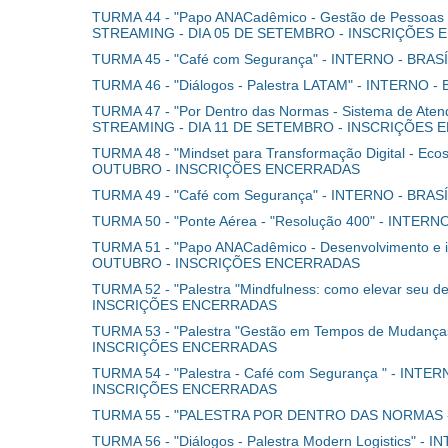
TURMA 44 - "Papo ANACadêmico - Gestão de Pessoas no
STREAMING - DIA 05 DE SETEMBRO - INSCRIÇÕES
TURMA 45 - "Café com Segurança" - INTERNO - BR
TURMA 46 - "Diálogos - Palestra LATAM" - INTER
TURMA 47 - "Por Dentro das Normas - Sistema de Ate
STREAMING - DIA 11 DE SETEMBRO - INSCRIÇÕES
TURMA 48 - "Mindset para Transformação Digital - 
OUTUBRO - INSCRIÇÕES ENCERRADAS
TURMA 49 - "Café com Segurança" - INTERNO - BR
TURMA 50 - "Ponte Aérea - "Resolução 400" - INTE
TURMA 51 - "Papo ANACadêmico - Desenvolvimento e 
OUTUBRO - INSCRIÇÕES ENCERRADAS
TURMA 52 - "Palestra "Mindfulness: como elevar se
INSCRIÇÕES ENCERRADAS
TURMA 53 - "Palestra "Gestão em Tempos de Mudanç
INSCRIÇÕES ENCERRADAS
TURMA 54 - "Palestra - Café com Segurança " - I
INSCRIÇÕES ENCERRADAS
TURMA 55 - "PALESTRA POR DENTRO DAS NORMAS -
TURMA 56 - "Diálogos - Palestra Modern Logistic