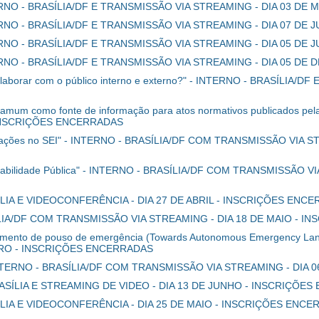
NTERNO - BRASÍLIA/DF E TRANSMISSÃO VIA STREAMING - DIA 03 D
INTERNO - BRASÍLIA/DF E TRANSMISSÃO VIA STREAMING - DIA 07 D
NTERNO - BRASÍLIA/DF E TRANSMISSÃO VIA STREAMING - DIA 05 D
INTERNO - BRASÍLIA/DF E TRANSMISSÃO VIA STREAMING - DIA 05 
colaborar com o público interno e externo?" - INTERNO - BRASÍLIA
amum como fonte de informação para atos normativos publicados p
 INSCRIÇÕES ENCERRADAS
novações no SEI" - INTERNO - BRASÍLIA/DF COM TRANSMISSÃO VIA
ntabilidade Pública" - INTERNO - BRASÍLIA/DF COM TRANSMISSÃO 
SÍLIA E VIDEOCONFERÊNCIA - DIA 27 DE ABRIL - INSCRIÇÕES ENC
SÍLIA/DF COM TRANSMISSÃO VIA STREAMING - DIA 18 DE MAIO - 
mento de pouso de emergência (Towards Autonomous Emergency Lan
BRO - INSCRIÇÕES ENCERRADAS
 - INTERNO - BRASÍLIA/DF COM TRANSMISSÃO VIA STREAMING - DI
- BRASÍLIA E STREAMING DE VIDEO - DIA 13 DE JUNHO - INSCRIÇÕ
ASÍLIA E VIDEOCONFERÊNCIA - DIA 25 DE MAIO - INSCRIÇÕES ENC