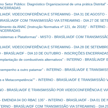
 Setor Público: Diagnóstico Organizacional de uma prática Distrit
 ENCERRADAS
ASÍLIA/DF, VIDEOCONFERÊNCIA E STREAMING - DIA 31 DE AGOSTO
NO - BRASÍLIA/DF COM TRANSMISSÃO VIA STREAMING - DIA 27 DE 
ndimento da ANAC (Instrução Normativa nº 121, de 2018)" - INTER
 ENCERRADAS
Ecossistemas e Plataformas" - MISTO - BRASÍLIA/DF COM TRANSMIS
ASÍLIA/DF, VIDEOCONFERÊNCIA E STREAMING - DIA 28 DE SETEMB
RNO - BRASÍLIA/DF - DIA 10 DE OUTUBRO - INSCRIÇÕES ENCERRADA
implantação de combustíveis alternativos" - INTERNO - BRASÍLIA/
u desempenho a outro patamar" - INTERNO - BRASÍLIA/DF E TRANSM
as e Metacompetência"" - INTERNO - BRASÍLIA/DF E TRANSMISSÃO
NTERNO - BRASÍLIA/DF E TRANSMISSÃO POR VIDEOCONFERÊNCIA E V
 EMENDA 04 DO RBAC 135" - INTERNO - BRASÍLIA/DF - DIA 01 
s" - INTERNO - BRASÍLIA/DF COM TRANSMISSÃO VIA STREAMING - 