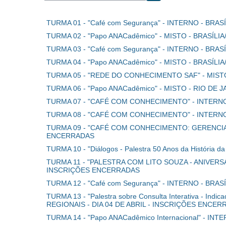
Buscar cursos
TURMA 01 - "Café com Segurança" - INTERNO - BR
TURMA 02 - "Papo ANACadêmico" - MISTO - BRASÍL
TURMA 03 - "Café com Segurança" - INTERNO - BR
TURMA 04 - "Papo ANACadêmico" - MISTO - BRASÍL
TURMA 05 - "REDE DO CONHECIMENTO SAF" - MISTO
TURMA 06 - "Papo ANACadêmico" - MISTO - RIO DE 
TURMA 07 - "CAFÉ COM CONHECIMENTO" - INTERNO 
TURMA 08 - "CAFÉ COM CONHECIMENTO" - INTERNO 
TURMA 09 - "CAFÉ COM CONHECIMENTO: GERENCIAM
ENCERRADAS
TURMA 10 - "Diálogos - Palestra 50 Anos da Históri
TURMA 11 - "PALESTRA COM LITO SOUZA - ANIVERS
INSCRIÇÕES ENCERRADAS
TURMA 12 - "Café com Segurança" - INTERNO - BR
TURMA 13 - "Palestra sobre Consulta Interativa - 
REGIONAIS - DIA 04 DE ABRIL - INSCRIÇÕES ENCE
TURMA 14 - "Papo ANACadêmico Internacional" - I