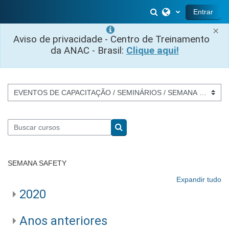
Ir para o conteúdo principal
Alternar entrada 
Entrar
×
Aviso de privacidade - Centro de Treinamento
da ANAC - Brasil:
Clique aqui!
Categorias de Cursos
Buscar cursos
Buscar cursos
SEMANA SAFETY
Expandir tudo
2020
Anos anteriores