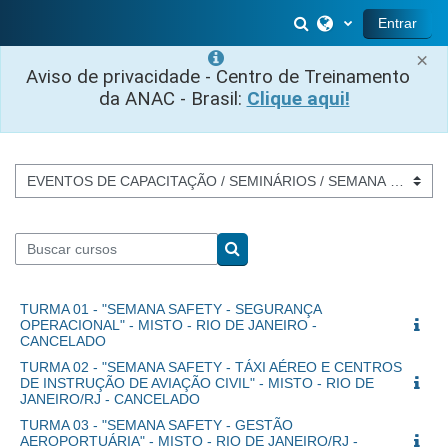
Ir para o conteúdo principal
Alternar entrada 
Entrar
×
Aviso de privacidade - Centro de Treinamento
da ANAC - Brasil:
Clique aqui!
Categorias de Cursos
Buscar cursos
Buscar cursos
TURMA 01 - "SEMANA SAFETY - SEGURANÇA
OPERACIONAL" - MISTO - RIO DE JANEIRO -
CANCELADO
TURMA 02 - "SEMANA SAFETY - TÁXI AÉREO E CENTROS
DE INSTRUÇÃO DE AVIAÇÃO CIVIL" - MISTO - RIO DE
JANEIRO/RJ - CANCELADO
TURMA 03 - "SEMANA SAFETY - GESTÃO
AEROPORTUÁRIA" - MISTO - RIO DE JANEIRO/RJ -