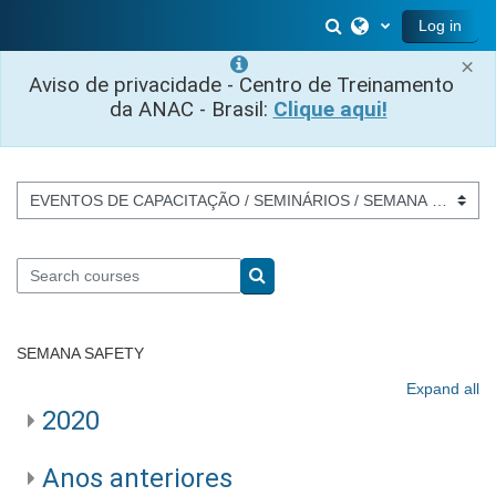
Skip to main content
Toggle search inp
Log in
×
Aviso de privacidade - Centro de Treinamento
da ANAC - Brasil:
Clique aqui!
Course categories
Search courses
Search courses
SEMANA SAFETY
Expand all
2020
Anos anteriores