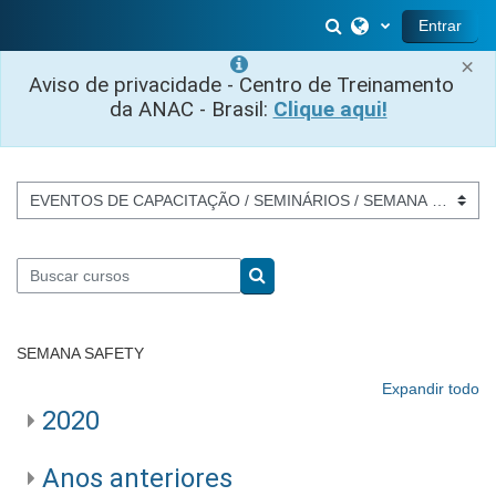
Salta al contenido principal
Selector de búsq
Entrar
×
Aviso de privacidade - Centro de Treinamento
da ANAC - Brasil:
Clique aqui!
Categorías
Buscar cursos
Buscar cursos
SEMANA SAFETY
Expandir todo
2020
Anos anteriores