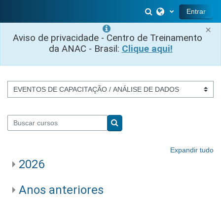
Ir para o conteúdo principal
Alternar entrada 
Entrar
×
Aviso de privacidade - Centro de Treinamento
da ANAC - Brasil:
Clique aqui!
Categorias de Cursos
Buscar cursos
Buscar cursos
Expandir tudo
2026
Anos anteriores