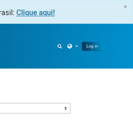
×
asil:
Clique aqui!
Toggle search input
Log in