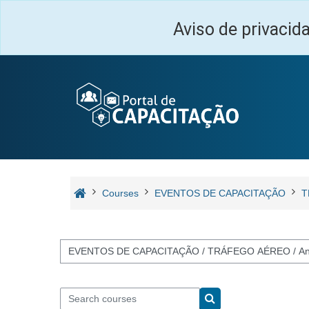
Skip to main content
Aviso de privacid
Courses
EVENTOS DE CAPACITAÇÃO
T
Course categories
Search courses