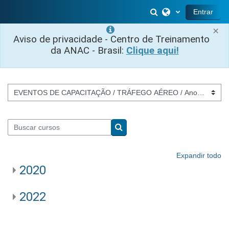
Salta al contenido principal
Selector de búsq
Entrar
×
Aviso de privacidade - Centro de Treinamento
da ANAC - Brasil:
Clique aqui!
Categorías
Buscar cursos
Buscar cursos
Expandir todo
2020
2022