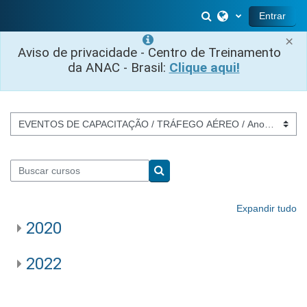
Ir para o conteúdo principal
Alternar entrada 
Entrar
×
Aviso de privacidade - Centro de Treinamento
da ANAC - Brasil:
Clique aqui!
Categorias de Cursos
Buscar cursos
Buscar cursos
Expandir tudo
2020
2022