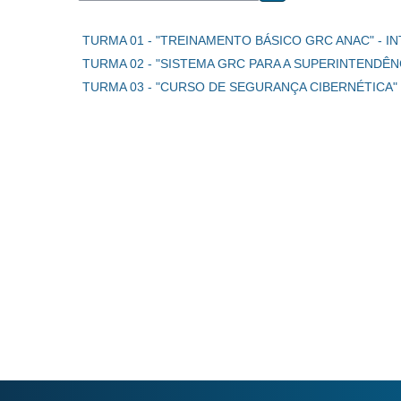
Buscar cursos
TURMA 01 - "TREINAMENTO BÁSICO GRC ANAC" - IN
TURMA 02 - "SISTEMA GRC PARA A SUPERINTENDÊNC
TURMA 03 - "CURSO DE SEGURANÇA CIBERNÉTICA" -