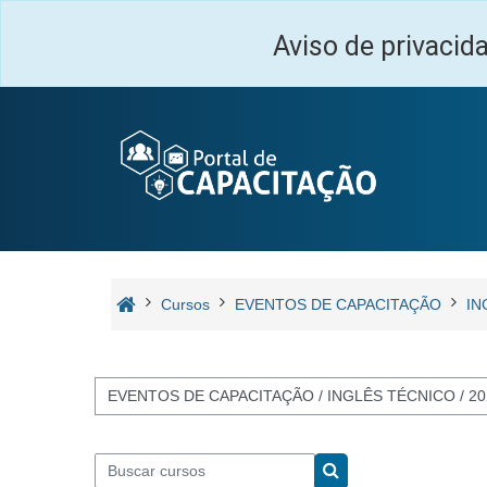
Ir para o conteúdo principal
Aviso de privacid
Cursos
EVENTOS DE CAPACITAÇÃO
IN
Categorias de Cursos
Buscar cursos