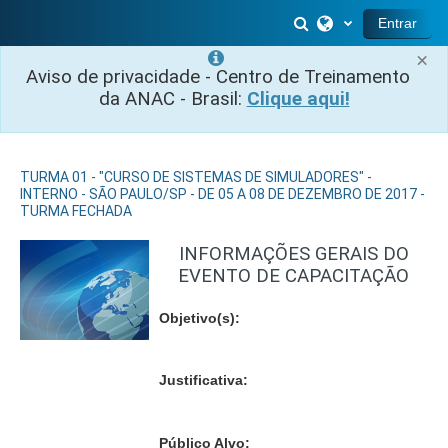
Salta al contenido principal
Selector de búsq
Entrar
×
Aviso de privacidade - Centro de Treinamento
da ANAC - Brasil:
Clique aqui!
TURMA 01 - "CURSO DE SISTEMAS DE SIMULADORES" -
INTERNO - SÃO PAULO/SP - DE 05 A 08 DE DEZEMBRO DE 2017 -
TURMA FECHADA
INFORMAÇÕES GERAIS DO
EVENTO DE CAPACITAÇÃO
Objetivo(s):
Justificativa:
Público Alvo: