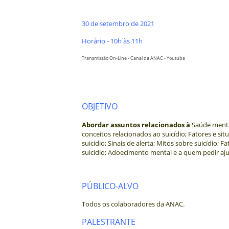
30 de setembro de 2021
Horário - 10h às 11h
Transmissão On-Line - Canal da ANAC - Youtube
A
A
OBJETIVO
Abordar assuntos relacionados à
Saúde menta
conceitos relacionados ao suicídio; Fatores e s
suicídio; Sinais de alerta; Mitos sobre suicídio; 
suicídio; Adoecimento mental e a quem pedir aj
A
PÚBLICO-ALVO
Todos os colaboradores da ANAC.
PALESTRANTE