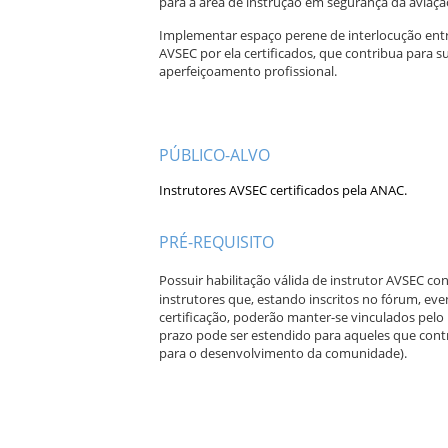
para a área de instrução em segurança da aviação
Implementar espaço perene de interlocução entr
AVSEC por ela certificados, que contribua para 
aperfeiçoamento profissional.
PÚBLICO-ALVO
Instrutores AVSEC certificados pela ANAC.
PRÉ-REQUISITO
Possuir habilitação válida de instrutor AVSEC co
instrutores que, estando inscritos no fórum, e
certificação, poderão manter-se vinculados pelo 
prazo pode ser estendido para aqueles que contr
para o desenvolvimento da comunidade).