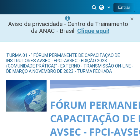
Ir para o conteúdo principal
Alternar entrada 
Entrar
×
Aviso de privacidade - Centro de Treinamento
da ANAC - Brasil:
Clique aqui!
TURMA 01 - " FÓRUM PERMANENTE DE CAPACITAÇÃO DE
INSTRUTORES AVSEC - FPCI-AVSEC - EDIÇÃO 2023
(COMUNIDADE PRÁTICA)" - EXTERNO - TRANSMISSÃO ON-LINE -
DE MARÇO A NOVEMBRO DE 2023 - TURMA FECHADA
FÓRUM PERMANE
CAPACITAÇÃO DE
AVSEC - FPCI-AVSE