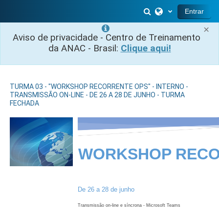
Ir para o conteúdo principal
Alternar entrada 
Entrar
×
Aviso de privacidade - Centro de Treinamento
da ANAC - Brasil:
Clique aqui!
TURMA 03 - "WORKSHOP RECORRENTE OPS" - INTERNO -
TRANSMISSÃO ON-LINE - DE 26 A 28 DE JUNHO - TURMA
FECHADA
WORKSHOP RECO
De 26 a 28 de junho
Transmissão on-line e síncrona - Microsoft Teams