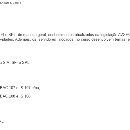
Hangares, Lote 4
SFI e SPL, de maneira geral, conhecimentos atualizados da legislação AVSEC
 atividades. Ademais, os servidores alocados no curso desenvolvem temas
da SIA, SFI e SPL.
BAC 107 e IS 107 e/ou;
BAC 108 e IS 108.
PL.